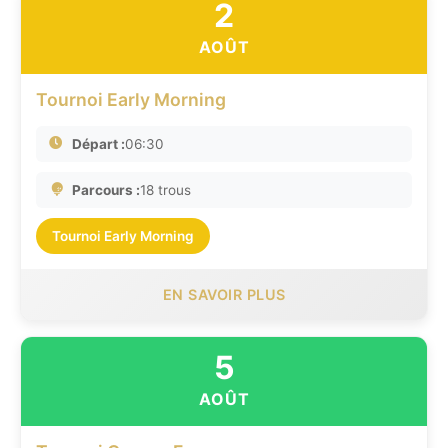
2
AOÛT
Tournoi Early Morning
Départ :
06:30
Parcours :
18 trous
Tournoi Early Morning
EN SAVOIR PLUS
5
AOÛT