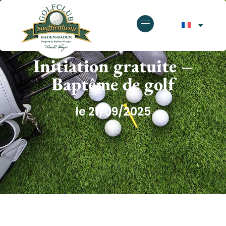
GOLF CLUB SOUFFLENHEIM
Initiation gratuite –
Baptême de golf
le 21/09/2025