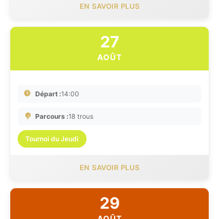
EN SAVOIR PLUS
27
AOÛT
Départ :
14:00
Parcours :
18 trous
Tournoi du Jeudi
EN SAVOIR PLUS
29
AOÛT