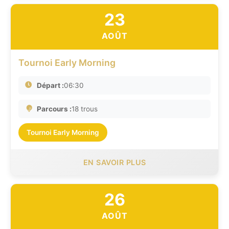
23
AOÛT
Tournoi Early Morning
Départ :
06:30
Parcours :
18 trous
Tournoi Early Morning
EN SAVOIR PLUS
26
AOÛT