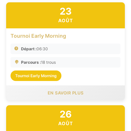
23
AOÛT
Tournoi Early Morning
Départ :
06:30
Parcours :
18 trous
Tournoi Early Morning
EN SAVOIR PLUS
26
AOÛT