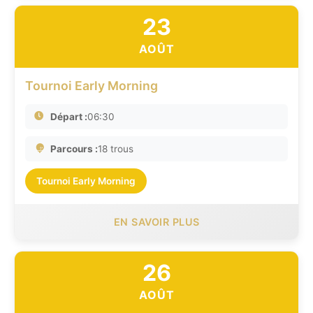
23
AOÛT
Tournoi Early Morning
Départ :
06:30
Parcours :
18 trous
Tournoi Early Morning
EN SAVOIR PLUS
26
AOÛT