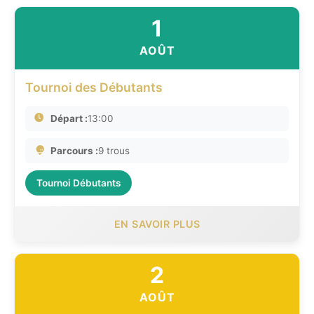
1
AOÛT
Tournoi des Débutants
Départ :
13:00
Parcours :
9 trous
Tournoi Débutants
EN SAVOIR PLUS
2
AOÛT