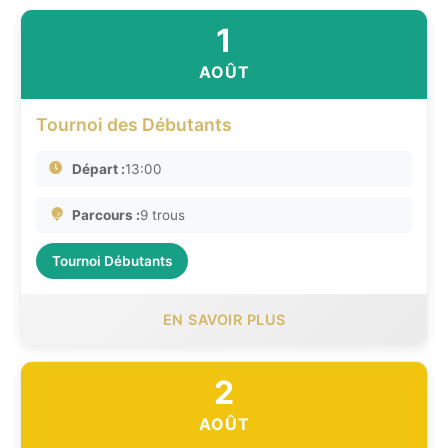
1
AOÛT
Tournoi des Débutants
Départ :
13:00
Parcours :
9 trous
Tournoi Débutants
EN SAVOIR PLUS
2
AOÛT