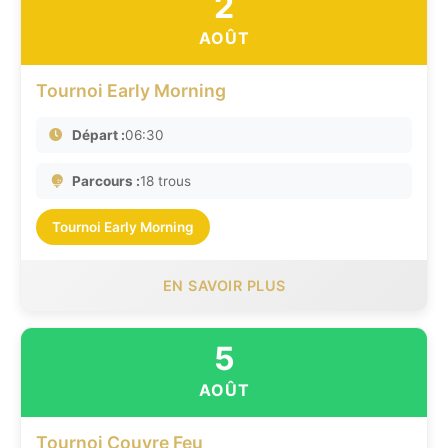
2
AOÛT
Tournoi Early Morning
Départ :
06:30
Parcours :
18 trous
Tournoi Early Morning
EN SAVOIR PLUS
5
AOÛT
Tournoi Couvre Feu