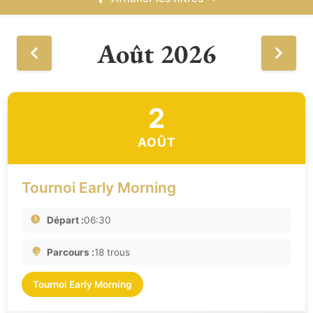
Août 2026
2
AOÛT
Tournoi Early Morning
Départ :
06:30
Parcours :
18 trous
Tournoi Early Morning