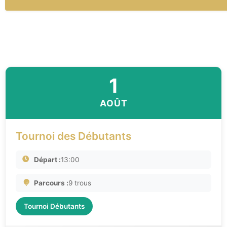
1
AOÛT
Tournoi des Débutants
Départ :
13:00
Parcours :
9 trous
Tournoi Débutants