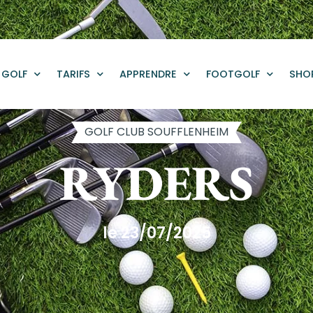
GOLF
TARIFS
APPRENDRE
FOOTGOLF
SHO
GOLF CLUB SOUFFLENHEIM
RYDERS
le 23/07/2025