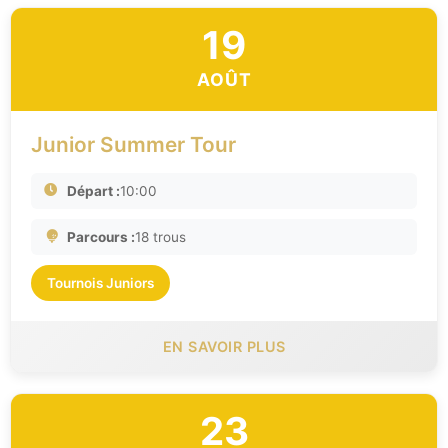
19
AOÛT
Junior Summer Tour
Départ :
10:00
Parcours :
18 trous
Tournois Juniors
EN SAVOIR PLUS
23