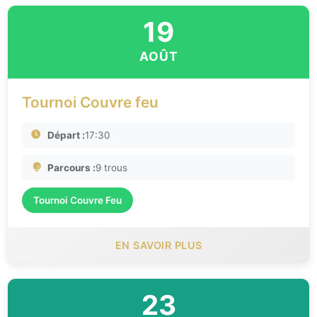
19
AOÛT
Tournoi Couvre feu
Départ :
17:30
Parcours :
9 trous
Tournoi Couvre Feu
EN SAVOIR PLUS
23