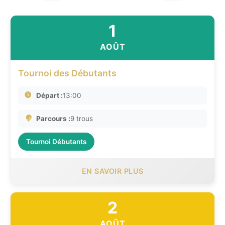
1
AOÛT
Tournoi des Débutants
Départ :
13:00
Parcours :
9 trous
Tournoi Débutants
EN SAVOIR PLUS
2
AOÛT