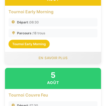
Tournoi Early Morning
Départ :
06:30
Parcours :
18 trous
Tournoi Early Morning
EN SAVOIR PLUS
5
AOÛT
Tournoi Couvre Feu
Départ :
17:30