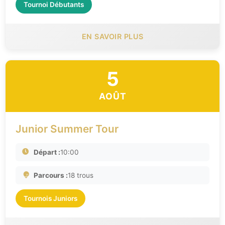
Tournoi Débutants
EN SAVOIR PLUS
5
AOÛT
Junior Summer Tour
Départ :
10:00
Parcours :
18 trous
Tournois Juniors