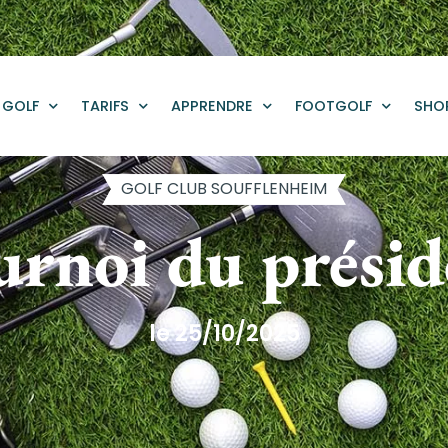
GOLF
TARIFS
APPRENDRE
FOOTGOLF
SHO
GOLF CLUB SOUFFLENHEIM
urnoi du présid
le 25/10/2025