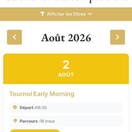
Afficher les filtres
Août 2026
2
AOÛT
Tournoi Early Morning
Départ :
06:30
Parcours :
18 trous