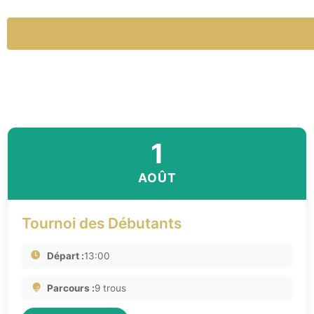
1
AOÛT
Tournoi des Débutants
Départ :
13:00
Parcours :
9 trous