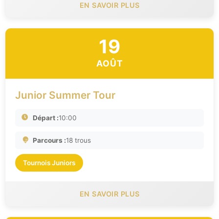
EN SAVOIR PLUS
19
AOÛT
Junior Summer Tour
Départ :
10:00
Parcours :
18 trous
Tournois Juniors
EN SAVOIR PLUS