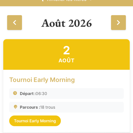
Août 2026
2
AOÛT
Tournoi Early Morning
Départ :
06:30
Parcours :
18 trous
Tournoi Early Morning