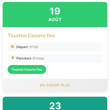
19
AOÛT
Tournoi Couvre feu
Départ :
17:30
Parcours :
9 trous
Tournoi Couvre Feu
EN SAVOIR PLUS
23