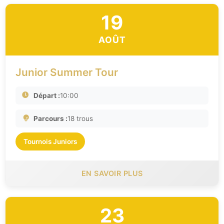
19
AOÛT
Junior Summer Tour
Départ :
10:00
Parcours :
18 trous
Tournois Juniors
EN SAVOIR PLUS
23