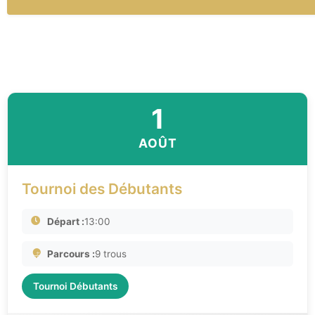
1
AOÛT
Tournoi des Débutants
Départ :
13:00
Parcours :
9 trous
Tournoi Débutants