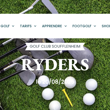
GOLF
TARIFS
APPRENDRE
FOOTGOLF
SHO
GOLF CLUB SOUFFLENHEIM
RYDERS
le 20/08/2025