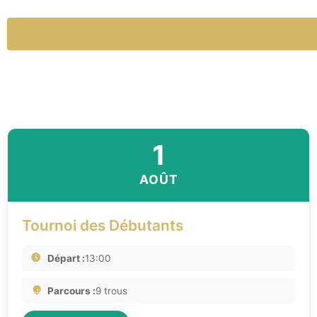
1
AOÛT
Tournoi des Débutants
Départ :
13:00
Parcours :
9 trous