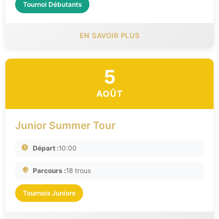
Tournoi Débutants
EN SAVOIR PLUS
5
AOÛT
Junior Summer Tour
Départ :
10:00
Parcours :
18 trous
Tournois Juniors