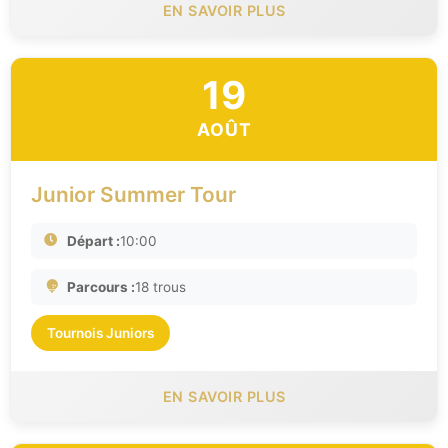
EN SAVOIR PLUS
19
AOÛT
Junior Summer Tour
Départ :
10:00
Parcours :
18 trous
Tournois Juniors
EN SAVOIR PLUS