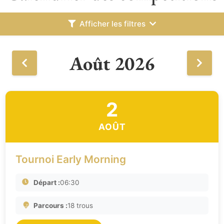
Afficher les filtres
Août 2026
2
AOÛT
Tournoi Early Morning
Départ :
06:30
Parcours :
18 trous