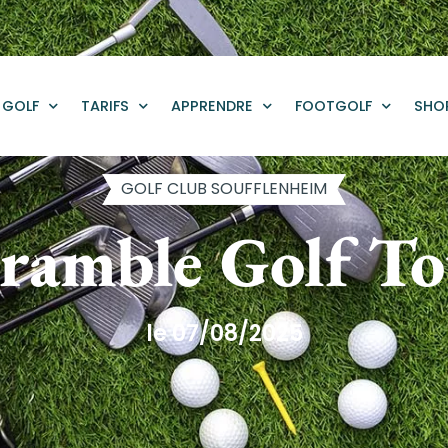
GOLF
TARIFS
APPRENDRE
FOOTGOLF
SHO
GOLF CLUB SOUFFLENHEIM
ramble Golf T
le 07/08/2025