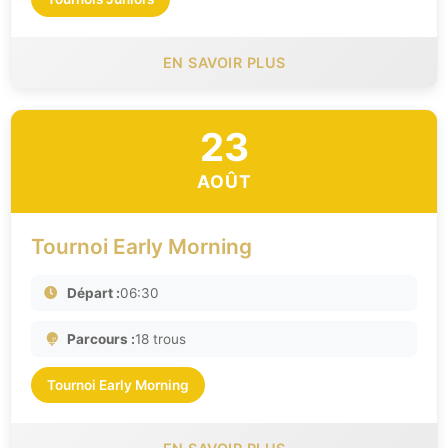
EN SAVOIR PLUS
23
AOÛT
Tournoi Early Morning
Départ :
06:30
Parcours :
18 trous
Tournoi Early Morning