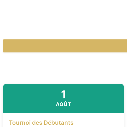
1
AOÛT
Tournoi des Débutants