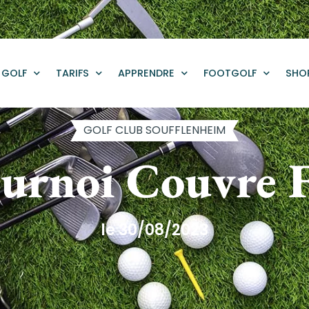
GOLF
TARIFS
APPRENDRE
FOOTGOLF
SHO
GOLF CLUB SOUFFLENHEIM
urnoi Couvre 
le 30/08/2023