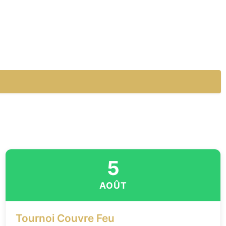
5
AOÛT
Tournoi Couvre Feu