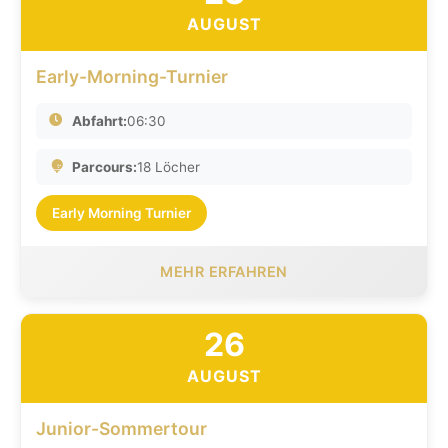
AUGUST
Early-Morning-Turnier
Abfahrt:
06:30
Parcours:
18 Löcher
Early Morning Turnier
MEHR ERFAHREN
26
AUGUST
Junior-Sommertour