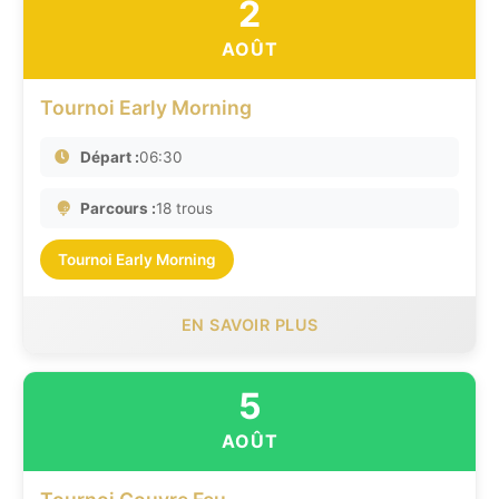
2
AOÛT
Tournoi Early Morning
Départ :
06:30
Parcours :
18 trous
Tournoi Early Morning
EN SAVOIR PLUS
5
AOÛT