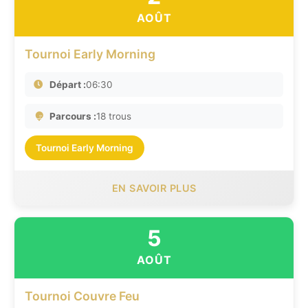
AOÛT
Tournoi Early Morning
Départ :
06:30
Parcours :
18 trous
Tournoi Early Morning
EN SAVOIR PLUS
5
AOÛT
Tournoi Couvre Feu