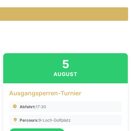
5
AUGUST
Ausgangsperren-Turnier
Abfahrt:
17:30
Parcours:
9-Loch-Golfplatz