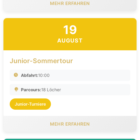
MEHR ERFAHREN
19
AUGUST
Junior-Sommertour
Abfahrt:
10:00
Parcours:
18 Löcher
Junior-Turniere
MEHR ERFAHREN