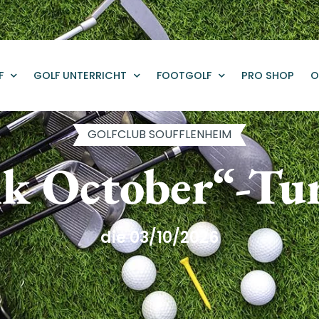
F
GOLF UNTERRICHT
FOOTGOLF
PRO SHOP
O
GOLFCLUB SOUFFLENHEIM
k October“-Tu
die 03/10/2026