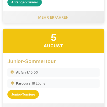
Anfänger-Turnier
MEHR ERFAHREN
5
AUGUST
Junior-Sommertour
Abfahrt:
10:00
Parcours:
18 Löcher
Junior-Turniere