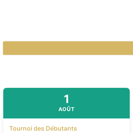
1
AOÛT
Tournoi des Débutants