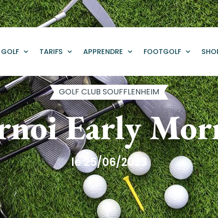
GOLF
TARIFS
APPRENDRE
FOOTGOLF
SHO
GOLF CLUB SOUFFLENHEIM
rnoi Early Mor
le 25/06/2023