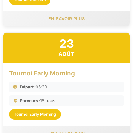
EN SAVOIR PLUS
23
AOÛT
Tournoi Early Morning
Départ :
06:30
Parcours :
18 trous
Tournoi Early Morning