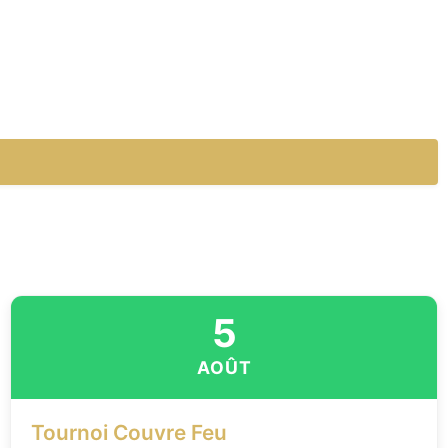
5
AOÛT
Tournoi Couvre Feu