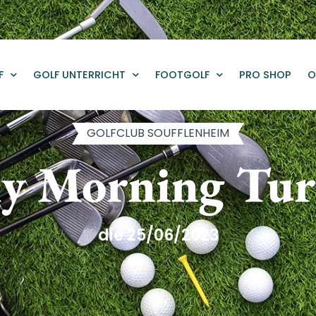
F
GOLF UNTERRICHT
FOOTGOLF
PRO SHOP
O
GOLFCLUB SOUFFLENHEIM
ly Morning Tur
die 25/06/2023