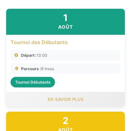
1
AOÛT
Tournoi des Débutants
Départ :
13:00
Parcours :
9 trous
Tournoi Débutants
EN SAVOIR PLUS
2
AOÛT