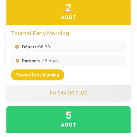
2
AOÛT
Tournoi Early Morning
Départ :
06:30
Parcours :
18 trous
Tournoi Early Morning
EN SAVOIR PLUS
5
AOÛT