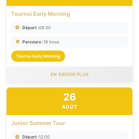
Tournoi Early Morning
Départ :
06:30
Parcours :
18 trous
Tournoi Early Morning
EN SAVOIR PLUS
26
AOÛT
Junior Summer Tour
Départ :
12:00