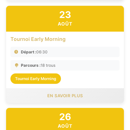
23
AOÛT
Tournoi Early Morning
Départ :
06:30
Parcours :
18 trous
Tournoi Early Morning
EN SAVOIR PLUS
26
AOÛT