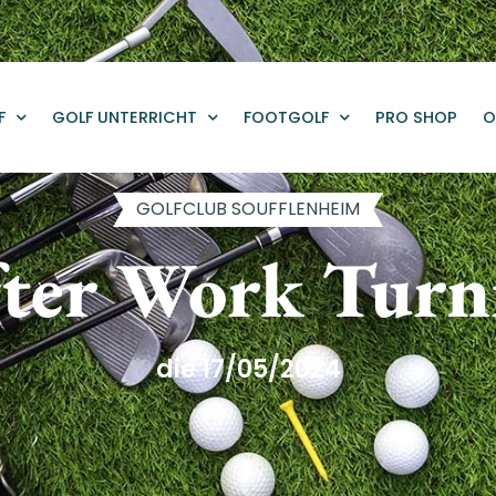
F
GOLF UNTERRICHT
FOOTGOLF
PRO SHOP
O
GOLFCLUB SOUFFLENHEIM
ter Work Turn
die 17/05/2024