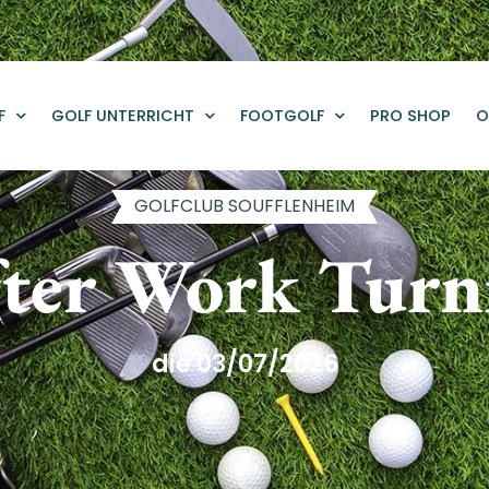
F
GOLF UNTERRICHT
FOOTGOLF
PRO SHOP
O
GOLFCLUB SOUFFLENHEIM
ter Work Turn
die 03/07/2026