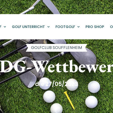
F
GOLF UNTERRICHT
FOOTGOLF
PRO SHOP
O
GOLFCLUB SOUFFLENHEIM
DG-Wettbewe
die 27/05/2023