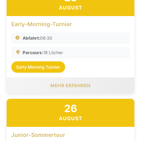
AUGUST
Early-Morning-Turnier
Abfahrt:
06:30
Parcours:
18 Löcher
Early Morning Turnier
MEHR ERFAHREN
26
AUGUST
Junior-Sommertour