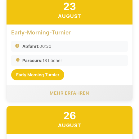
23
AUGUST
Early-Morning-Turnier
Abfahrt:
06:30
Parcours:
18 Löcher
Early Morning Turnier
MEHR ERFAHREN
26
AUGUST