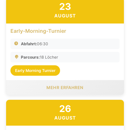
23
AUGUST
Early-Morning-Turnier
Abfahrt:
06:30
Parcours:
18 Löcher
Early Morning Turnier
MEHR ERFAHREN
26
AUGUST