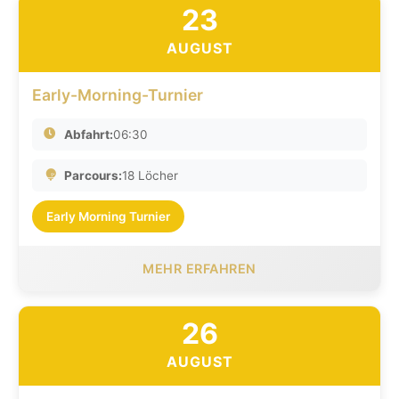
23
AUGUST
Early-Morning-Turnier
Abfahrt:
06:30
Parcours:
18 Löcher
Early Morning Turnier
MEHR ERFAHREN
26
AUGUST