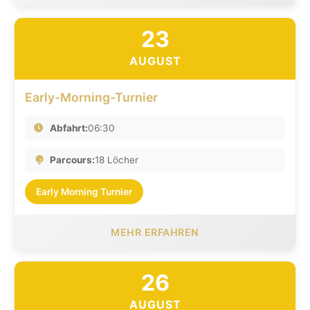
23
AUGUST
Early-Morning-Turnier
Abfahrt:
06:30
Parcours:
18 Löcher
Early Morning Turnier
MEHR ERFAHREN
26
AUGUST