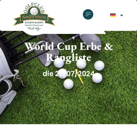
GOLFCLUB SOUFFLENHEIM
World Cup Erbe &
Rangliste
die 27/07/2024