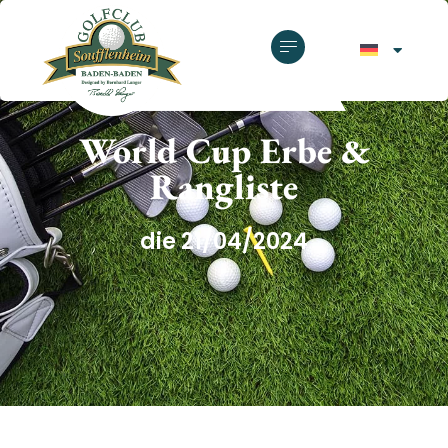
GOLFCLUB SOUFFLENHEIM
World Cup Erbe &
Rangliste
die 21/04/2024