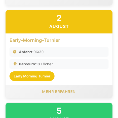
2
AUGUST
Early-Morning-Turnier
Abfahrt:
06:30
Parcours:
18 Löcher
Early Morning Turnier
MEHR ERFAHREN
5