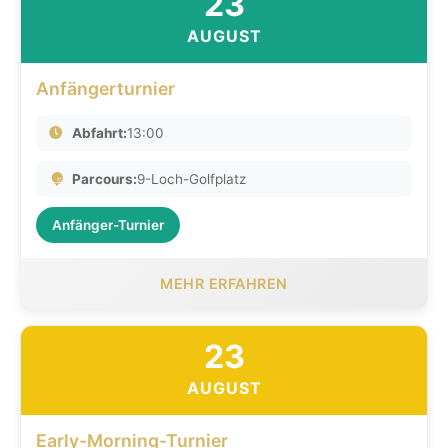
23
AUGUST
Anfängerturnier
Abfahrt:
13:00
Parcours:
9-Loch-Golfplatz
Anfänger-Turnier
MEHR ERFAHREN
23
AUGUST
Early-Morning-Turnier