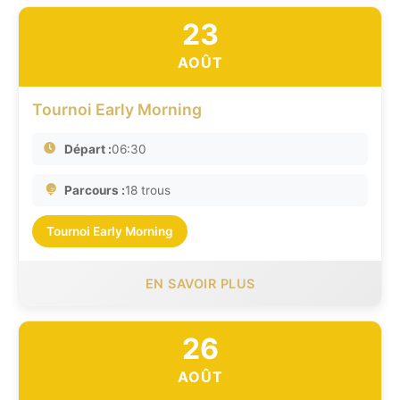
23
AOÛT
Tournoi Early Morning
Départ :
06:30
Parcours :
18 trous
Tournoi Early Morning
EN SAVOIR PLUS
26
AOÛT