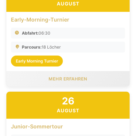
AUGUST
Early-Morning-Turnier
Abfahrt:
06:30
Parcours:
18 Löcher
Early Morning Turnier
MEHR ERFAHREN
26
AUGUST
Junior-Sommertour