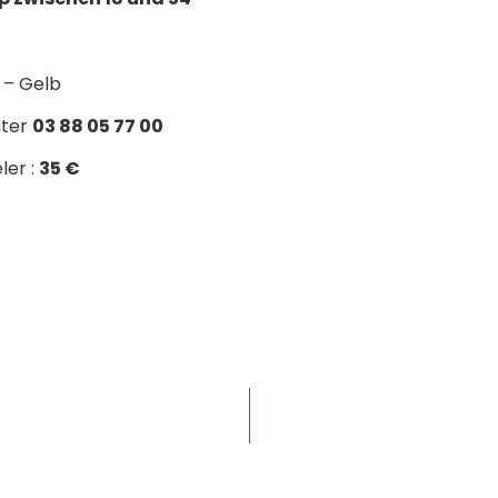
 – Gelb
nter
03 88 05 77 00
ler :
35 €