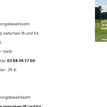
 vorgabewirksam
p zwischen 18 und 54
5
 – Gelb
nter
03 88 05 77 00
ler : 35 €
vorgabewirksam
 zwischen 18 und 54