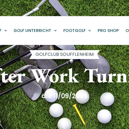
F
GOLF UNTERRICHT
FOOTGOLF
PRO SHOP
O
GOLFCLUB SOUFFLENHEIM
ter Work Turn
die 11/09/2026