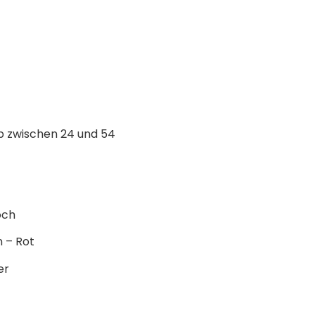
p zwischen 24 und 54
och
 – Rot
er