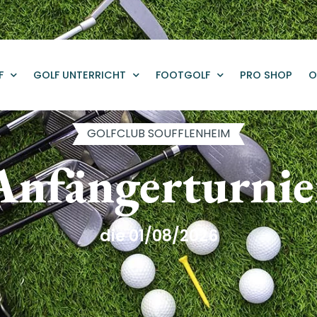
F
GOLF UNTERRICHT
FOOTGOLF
PRO SHOP
O
GOLFCLUB SOUFFLENHEIM
Anfängerturnie
die 01/08/2026