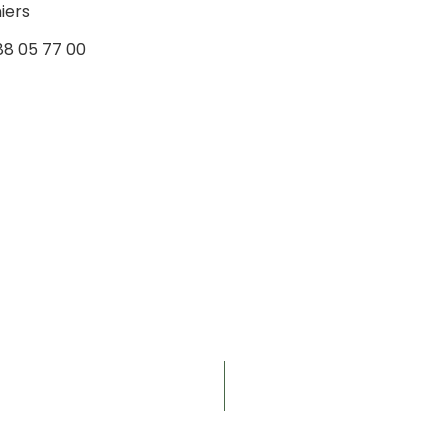
iers
88 05 77 00