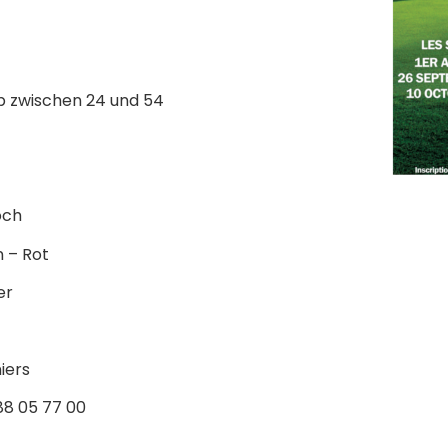
p zwischen 24 und 54
och
 – Rot
er
iers
88 05 77 00