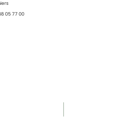
iers
88 05 77 00