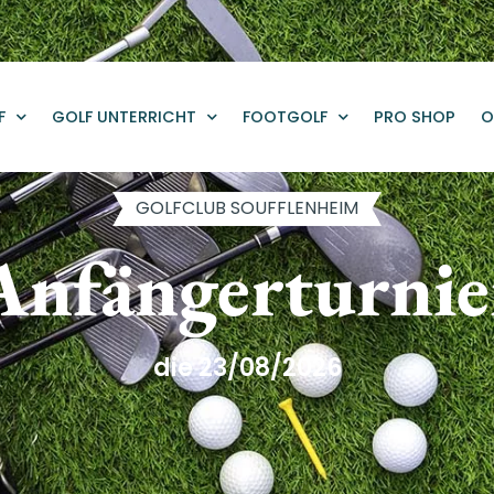
F
GOLF UNTERRICHT
FOOTGOLF
PRO SHOP
O
GOLFCLUB SOUFFLENHEIM
Anfängerturnie
die 23/08/2026