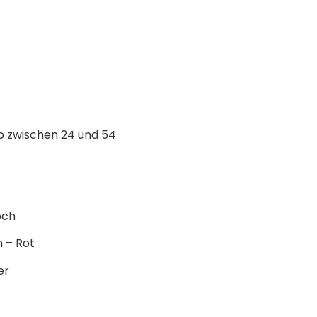
p zwischen 24 und 54
och
 – Rot
er