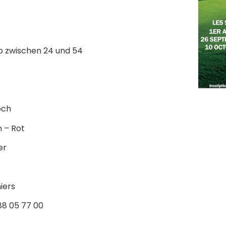
p zwischen 24 und 54
och
 – Rot
er
iers
88 05 77 00