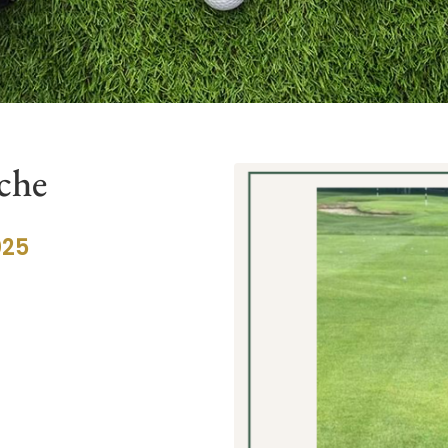
iche
025