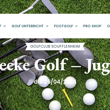
F
GOLF UNTERRICHT
FOOTGOLF
PRO SHOP
O
GOLFCLUB SOUFFLENHEIM
ecke Golf – Ju
die 26/04/2025