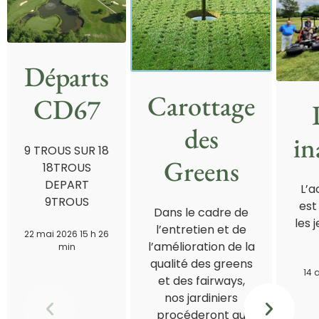
Départs
Carottage
CD67
des
in
9 TROUS SUR 18
Greens
18TROUS
DEPART
L’a
9TROUS
est
Dans le cadre de
les 
l’entretien et de
22 mai 2026 15 h 26
l’amélioration de la
min
qualité des greens
14 
et des fairways,
nos jardiniers
procéderont au