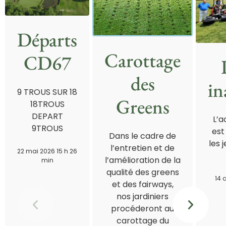
Départs
Carottage
CD67
des
in
9 TROUS SUR 18
Greens
18TROUS
DEPART
L’a
9TROUS
est
Dans le cadre de
les 
l’entretien et de
22 mai 2026 15 h 26
l’amélioration de la
min
qualité des greens
14 
et des fairways,
nos jardiniers
procéderont au
carottage du