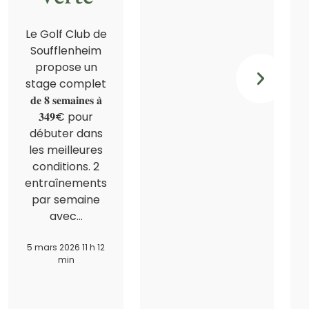
Le Golf Club de
Soufflenheim
propose un
stage complet
𝐝𝐞 𝟖 𝐬𝐞𝐦𝐚𝐢𝐧𝐞𝐬 𝐚̀
𝟑𝟒𝟗€ pour
débuter dans
les meilleures
conditions. 2
entraînements
par semaine
avec…
5 mars 2026 11 h 12
min