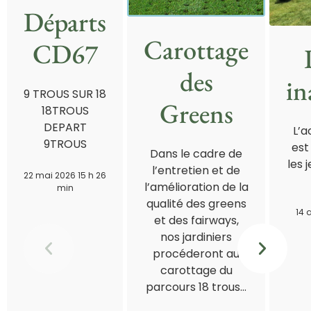
Départs
Carottage
CD67
des
in
9 TROUS SUR 18
Greens
18TROUS
DEPART
L’a
9TROUS
est
Dans le cadre de
les 
l’entretien et de
22 mai 2026 15 h 26
l’amélioration de la
min
qualité des greens
14 
et des fairways,
nos jardiniers
procéderont au
carottage du
parcours 18 trous…