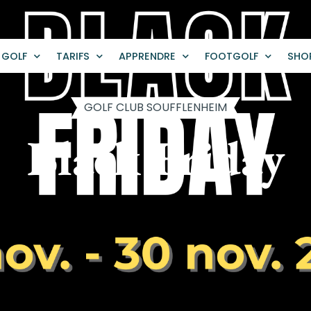
GOLF
TARIFS
APPRENDRE
FOOTGOLF
SHO
GOLF CLUB SOUFFLENHEIM
Black Friday