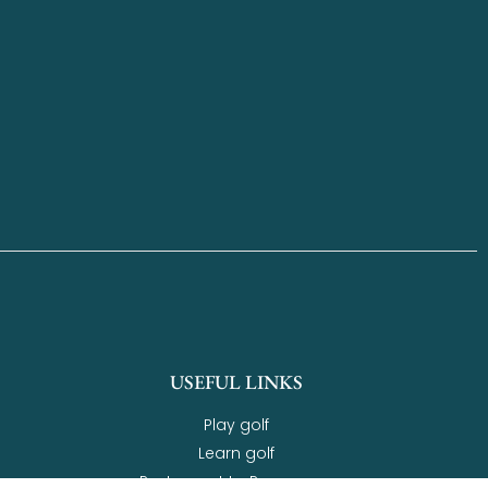
USEFUL LINKS
Play golf
Learn golf
Restaurant Le Panorama